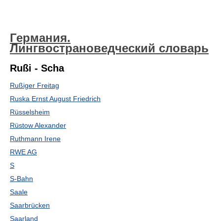
Германия.
Лингвострановедческий словарь
Rußi - Scha
Rußiger Freitag
Ruska Ernst August Friedrich
Rüsselsheim
Rüstow Alexander
Ruthmann Irene
RWE AG
S
S-Bahn
Saale
Saarbrücken
Saarland